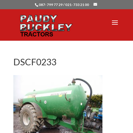
087- 799 77 29 / 021- 733 21 00
DSCF0233